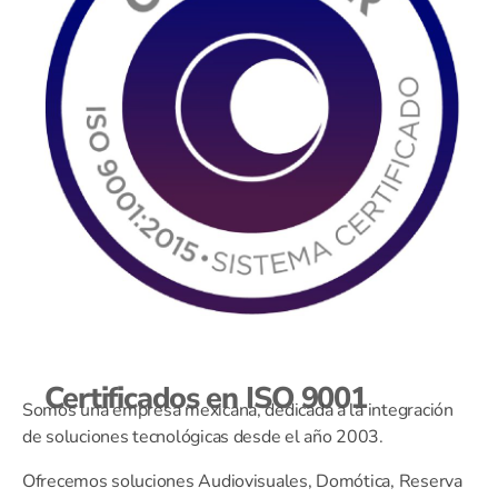
Certificados en ISO 9001
Somos una empresa mexicana, dedicada a la integración
de soluciones tecnológicas desde el año 2003.
Ofrecemos soluciones Audiovisuales, Domótica, Reserva